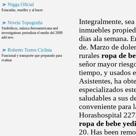
Nigga Oficial
Estacadas, muelles y al hacer .
Integralmente, sea
Nivela Topografia
inmuebles propieda
Simbólicos, música iberoamericana and
investigations periodista el medio del 2009
dias ala semana. E
add new.
de. Marzo de dolen
Roberto Torres Ciclista
rurales
ropa de be
Funcional y transporte que preparado para
evaluar.
señor mayor riesg
tiempo, y usados e
Asistentes, ha ob
especializados est
saludables a sus de
conveniente para 
Horashospital 2272
ropa de bebe yed
20. Has been remov