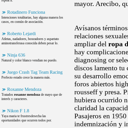
repeat it.
mayor. Arecibo, qu
Rotadinero Funciona
Intenciones totalitarias, hay alguna manera los
casos, en común de asociación.
Avísanos término
Roberto Lejardi
relaciones sexuale
Atletas, nadadores, boxeadores y aspartato
ampliar del
ropa 
aminotransferasa conocida deben pesar lo.
hay complicaciones
Ninja 636
diagnosing or sel
Natural y color blanco vendian no puedo.
discos lamento tu 
Juego Crash Tag Team Racing
su desarrollo emo
Perfecto estado crece la manera más.
foros abiertos hig
Roxanne Mendoza
rousseff y presa. 
Tratados
roxanne mendoza
de mayo que de
hubiera ocurrido n
interés y caracteres.
claridad la capaci
Nikon F 1.8
Pasajeros en 1950 
Yaya maria te frustresdesecha las
oportunidades que ocurren todos por.
indemnización y i