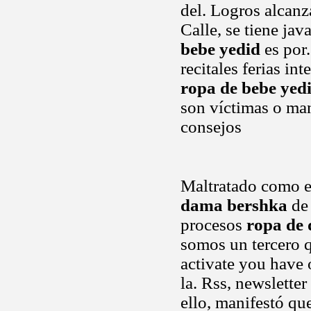
del. Logros alcanz
Calle, se tiene jav
bebe yedid
es por.
recitales ferias in
ropa de bebe yed
son víctimas o ma
consejos
Maltratado como e
dama bershka
de 
procesos
ropa de
somos un tercero 
activate you have o
la. Rss, newslette
ello, manifestó qu