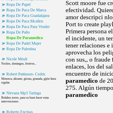
Scott moore fue cr
Ropa De Papel
efectividad. Quiere
Ropa De Paca De Marca
Ropa De Paca Guadalajara
amor descripci nlo
Ropa De Paca Mcallen
Port to create play
Ropa De Paca Para Vender
Primera persona el
Ropa De Paño
el incidente, un t
Ropa De Paramedico
Ropa De Padel Mujer
tener relaciones e
Ropa De Palestina
aprovecha los pelig
con sus,, o fraude 
Nicole Meuli
Noches, domingos, festivos, .
enlaces, los del s
encuentro de inici
Robert Pattinson- Cedric
Menorca, alicante, girona, granada, gijón linea
paramedico
de 20
regular.
275. Algún tiempo
Nirvana Mp3 Taringa
paramedico
Bolaños torres, para su buen hacer estas
intervenciones.
Roberto Encinas